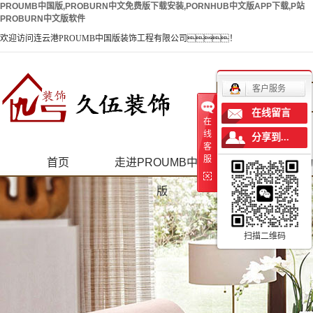
PROUMB中国版,PROBURN中文免费版下载安装,PORNHUB中文版APP下载,P站
PROBURN中文版软件
欢迎访问连云港PROUMB中国版装饰工程有限公司！
客户服务
在线留言
在
线
分享到...
客
服
首页
走进PROUMB中国
PROUMB中国版动
公司简介
新闻资讯
版
态
企业文化
最新活动
扫描二维码
PROUMB中
常见问题
国版风采
人才招聘