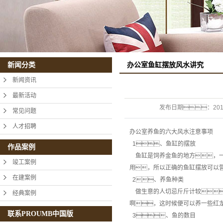
办公室鱼缸摆放风水讲究
新闻分类
新闻资讯
最新活动
发布日期：
201
常见问题
人才招聘
办公室养鱼的六大风水注意事项
1、鱼缸的摆放
作品案例
鱼缸是饲养金鱼的地方，一
竣工案例
用，所以正确的鱼缸摆放可以
在建案例
2、养鱼种类
做生意的人切忌斤斤计较
经典案例
啊，这时候便可以养一些红
联系PROUMB中国版
3、鱼的数目